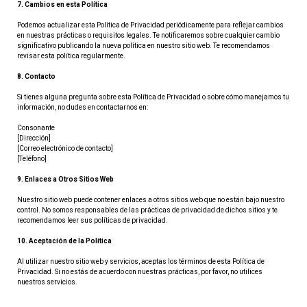
7. Cambios en esta Política
Podemos actualizar esta Política de Privacidad periódicamente para reflejar cambios 
en nuestras prácticas o requisitos legales. Te notificaremos sobre cualquier cambio 
significativo publicando la nueva política en nuestro sitio web. Te recomendamos 
revisar esta política regularmente.
8. Contacto
Si tienes alguna pregunta sobre esta Política de Privacidad o sobre cómo manejamos tu 
información, no dudes en contactarnos en:
Consonante
[Dirección]
[Correo electrónico de contacto]
[Teléfono]
9. Enlaces a Otros Sitios Web
Nuestro sitio web puede contener enlaces a otros sitios web que no están bajo nuestro 
control. No somos responsables de las prácticas de privacidad de dichos sitios y te 
recomendamos leer sus políticas de privacidad.
10. Aceptación de la Política
Al utilizar nuestro sitio web y servicios, aceptas los términos de esta Política de 
Privacidad. Si no estás de acuerdo con nuestras prácticas, por favor, no utilices 
nuestros servicios.